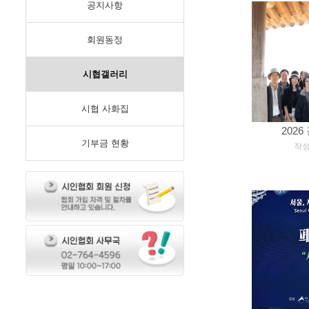
공지사항
회원동정
시협갤러리
시협 사화집
202
기부금 현황
[
작성일