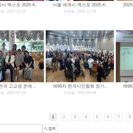
 엑스포 2025 #..
서울 세계시 엑스포 2025 #..
202
]
[
]
 : 2025-12-15
작성일 : 2025-12-15
전국 고교생 문예 ..
제66차 한국시인협회 정기..
제6
]
[
]
 : 2025-07-28
작성일 : 2025-04-09
1
2
3
4
5
6
7
8