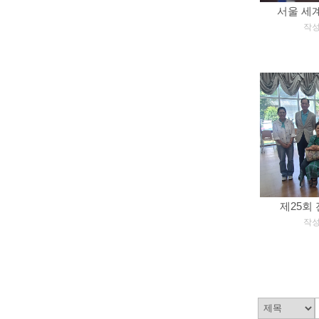
서울 세계시
[
작성일
제25회 
[
작성일