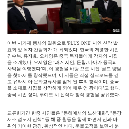
이번 시가제 행사의 일환으로
'PLUS ONE'
시인 신작 발
표회 및 독자 간담회가 개 최되었다
.
한국의 저명한 시인
김수복
,
유자효
,
오세영은 중국 독자들에게 각자의 시집
을 소개했다.
오세영은 ‘과거 시안
,
둔황
,
나아가 중국의
사막을 여행했다’며
,
이 경험을 바탕 으로 시집
'
골드 양털
을 찾아서
'
를 창작했으며
,
이 시들은 직접 실크로드를 걷
고 유라시 아 문화교류사를 알게 된 후의 창작이며
,
중국
을 소재로 시집을 창작하게 되어 매우 영 광이다’고 했다
.
중국 시인 장디
,
루예도 시 신작과 창작 경험을 공유했다
.
교류회기간 한중 시인들은
"
동해에서의 노산대화”
, "
동강
서조 섬도시 산책” 등 채 풍 활동을 함께 하면서 산과 바
위의 기이한 광경
,
환상적인 바다
,
문물고적을 보면서 붉