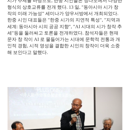
시가 주제를 바탕으로
,
한중 시인들은 칭다오에서 다양한
형식의 상호교류를 전개 했다
. 13
일
, "
동아시아 시가 창
작의 미래 가능성” 세미나가 양우서방에서 개최되었다
.
한중 시인 대표들은
"
한중 시가의 지연적 특성
", "
지역과
세계
:
동아시아 시의 공공 지향
", "AI
시대의 시가 창작 추
세
"
등을 둘러싸고 토론을 전개하였다
.
참석자들은 현재
문자 창 작이
AI
로 물들어가는 시대에 문학적 전통과 개
인적 경험
,
시적 영성을 결합한 시인의 창작이 더욱 소중
해 보인다고 말했다
.