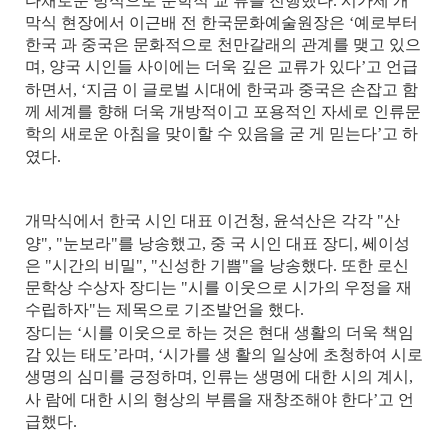
다채로운 방식으로 문학적 교 류를 진행했다
.
시가제 개
막식 현장에서 이근배 전 한국문화예술원장은 ‘예로부터
한국 과 중국은 문화적으로 천만갈래의 관계를 맺고 있으
며
,
양국 시인들 사이에는 더욱 깊은 교류가 있다’고 언급
하면서
,
‘지금 이 글로벌 시대에 한국과 중국은 손잡고 함
께 세계를 향해 더욱 개방적이고 포용적인 자세로 인류문
학의 새로운 아침을 맞이할 수 있음을 굳 게 믿는다’고 하
였다
.
개막식에서 한국 시인 대표 이건청
,
윤석산은 각각
"
산
양
", "
눈보라
"
를 낭송했고
,
중 국 시인 대표 장디
,
쎄이성
은
"
시간의 비밀
", "
신성한 기쁨
"
을 낭송했다
.
또한 로신
문학상 수상자 장디는
"
시를 이웃으로 시가의 우정을 재
수립하자
"
는 제목으로 기조발언을 했다
.
장디는 ‘시를 이웃으로 하는 것은 현대 생활의 더욱 책임
감 있는 태도’라며
,
‘시가를 생 활의 일상에 초청하여 시로
생명의 심미를 긍정하며
,
인류는 생명에 대한 시의 계시
,
사 람에 대한 시의 형상의 부름을 재창조해야 한다’고 언
급했다
.