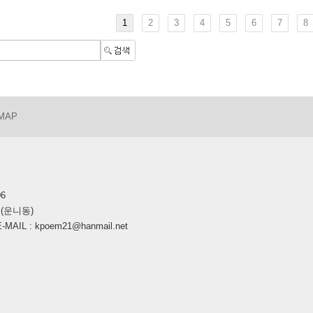
1
2
3
4
5
6
7
8
 MAP
06
호(운니동)
AIL : kpoem21@hanmail.net