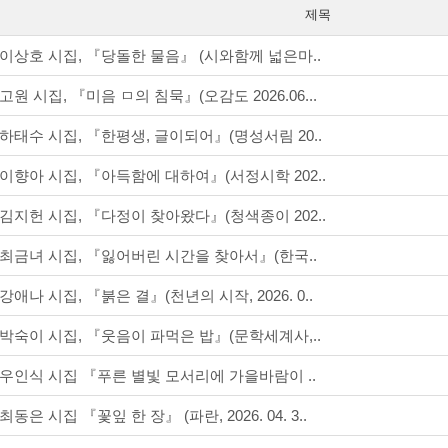
제목
이상호 시집, 『당돌한 물음』 (시와함께 넓은마..
고원 시집, 『미음 ㅁ의 침묵』(오감도 2026.06...
하태수 시집, 『한평생, 글이되어』(명성서림 20..
이향아 시집, 『아득함에 대하여』(서정시학 202..
김지헌 시집, 『다정이 찾아왔다』(청색종이 202..
최금녀 시집, 『잃어버린 시간을 찾아서』(한국..
강애나 시집, 『붉은 결』(천년의 시작, 2026. 0..
박숙이 시집, 『웃음이 파먹은 밥』(문학세계사,..
우인식 시집 『푸른 별빛 모서리에 가을바람이 ..
최동은 시집 『꽃잎 한 장』 (파란, 2026. 04. 3..