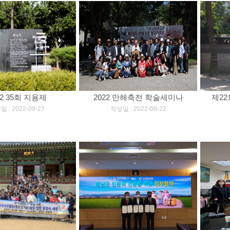
22 35회 지용제
2022 만해축전 학술세미나
제22
]
[
]
 : 2022-09-27
작성일 : 2022-08-22