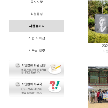
공지사항
회원동정
시협갤러리
시협 사화집
20
기부금 현황
[
작성일