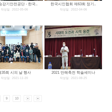
강기안전공단 - 한국..
한국시인협회 제63회 정기..
[
]
[
]
작성일 : 2022-05-06
작성일 : 2022-04-06
제35회 시의 날 행사
2021 만해축전 학술세미나
[
]
[
]
작성일 : 2021-11-20
작성일 : 2021-08-25
9
10