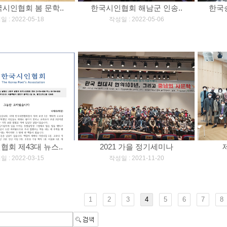
한국시인협회 봄 문학..
한국시인협회 해남군 인송..
한국승
]
[
]
 : 2022-05-18
작성일 : 2022-05-06
회 제43대 뉴스..
2021 가을 정기세미나
]
[
]
 : 2022-03-15
작성일 : 2021-11-20
1
2
3
4
5
6
7
8