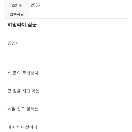
2556
조회수
첨부파일
히말라야 짐꾼
김영재
제 몸의 무게보다
큰 짐을 지고 가는
네팔 친구 할리는
아이가 다섯이다