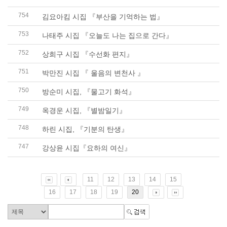
754
김요아킴 시집 『부산을 기억하는 법』
753
나태주 시집 『오늘도 나는 집으로 간다』
752
상희구 시집 『수선화 편지』
751
박만진 시집 『 울음의 변천사 』
750
방순미 시집, 『물고기 화석』
749
옥경운 시집, 『별밤일기』
748
하린 시집, 『기분의 탄생』
747
강상윤 시집『요하의 여신』
11
12
13
14
15
16
17
18
19
20