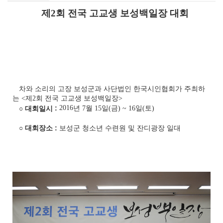
제
2
회 전국 고교생 보성백일장 대회
차와 소리의 고장 보성군과 사단법인 한국시인협회가 주최하
는
<
제
2
회 전국 고교생 보성백일장
>
2016
:
년
7
월
15
일
(
금
)
~ 16
일
(
토
)
○
대회일시
:
보성군 청소년 수련원 및 잔디광장 일대
○
대회장소