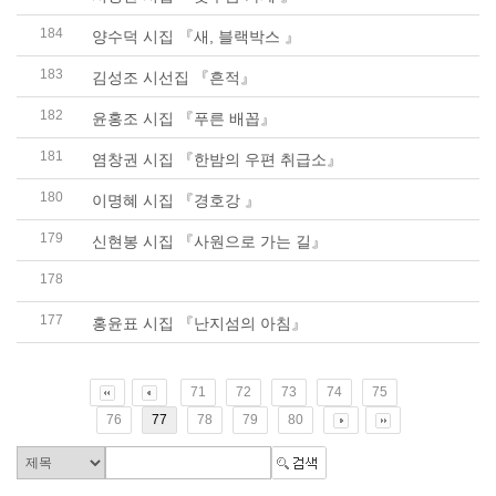
184
양수덕 시집 『새, 블랙박스 』
183
김성조 시선집 『흔적』
182
윤홍조 시집 『푸른 배꼽』
181
염창권 시집 『한밤의 우편 취급소』
180
이명혜 시집 『경호강 』
179
신현봉 시집 『사원으로 가는 길』
178
장순금 시집 『얼마나 많은 물이 순정한 시간을..
177
홍윤표 시집 『난지섬의 아침』
71
72
73
74
75
76
77
78
79
80