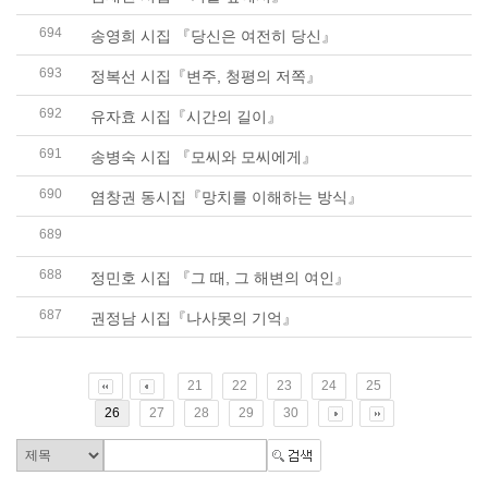
694
송영희 시집 『당신은 여전히 당신』
693
정복선 시집『변주, 청평의 저쪽』
692
유자효 시집『시간의 길이』
691
송병숙 시집 『모씨와 모씨에게』
690
염창권 동시집『망치를 이해하는 방식』
689
사공정숙 시집『신은 멀미를 해도 괜찮아』
688
정민호 시집 『그 때, 그 해변의 여인』
687
권정남 시집『나사못의 기억』
21
22
23
24
25
26
27
28
29
30