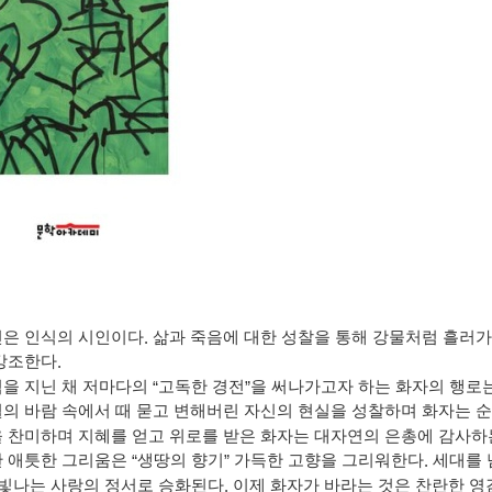
인은 인식의 시인이다
.
삶과 죽음에 대한 성찰을 통해 강물처럼 흘러가
 강조한다
.
을 지닌 채 저마다의
“
고독한 경전
”
을 써나가고자 하는 화자의 행로
의 바람 속에서 때 묻고 변해버린 자신의 현실을 성찰하며 화자는 
 찬미하며 지혜를 얻고 위로를 받은 화자는 대자연의 은총에 감사하
한 애틋한 그리움은
“
생땅의 향기
”
가득한 고향을 그리워한다
.
세대를 
빛나는 사랑의 정서로 승화된다
.
이제 화자가 바라는 것은 찬란한 영