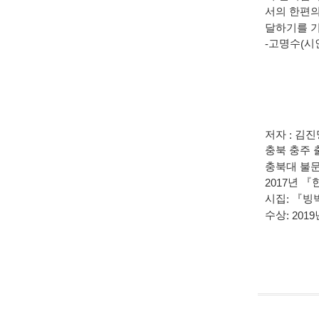
서의 한편의
달하기를 
-
고명수
(
시
저자
:
김진
충북 충주 
충북대 불문
2017
년
『
시집
:
『
빙
수상
: 2019