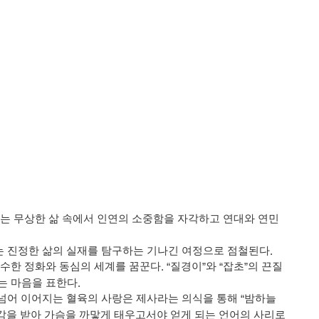
는 무상한 삶 속에서 인연의 소중함을 자각하고 연대와 연민
는 진정한 삶의 실재를 탐구하는 기나긴 여정으로 점철된다
.
순수한 정화와 동심의 세계를 꿈꾼다
. “
질경이
”
와
“
잡초
”
의 끈질
는 마음을 표한다
.
넘어 이어지는 혈육의 사랑은 제사라는 의식을 통해
“
밤하늘
감을 받아 가슴을 까맣게 태우고서야 얻게 되는 언어의 사리로