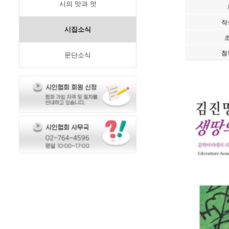
시의 맛과 멋
작
시집소식
첨
문단소식