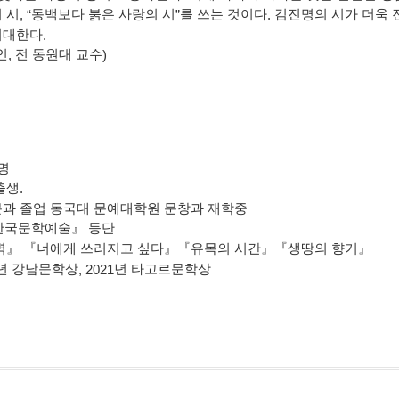
 시
, “
동백보다 붉은 사랑의 시
”
를 쓰는 것이다
.
김진명의 시가 더욱 
기대한다
.
인
,
전 동원대 교수
)
명
출생
.
과 졸업 동국대 문예대학원 문창과 재학중
한국문학예술
』
등단
벽
』 『
너에게 쓰러지고 싶다
』『
유목의 시간
』『
생땅의 향기
』
년 강남문학상
, 2021
년 타고르문학상