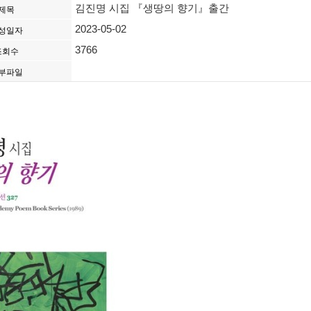
김진명 시집 『생땅의 향기』출간
제목
2023-05-02
성일자
3766
조회수
부파일