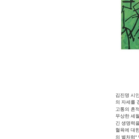
김진명 시
의 자세를
고통의 흔적
무상한 세월
긴 생명력을
혈육에 대
의 별처럼
”