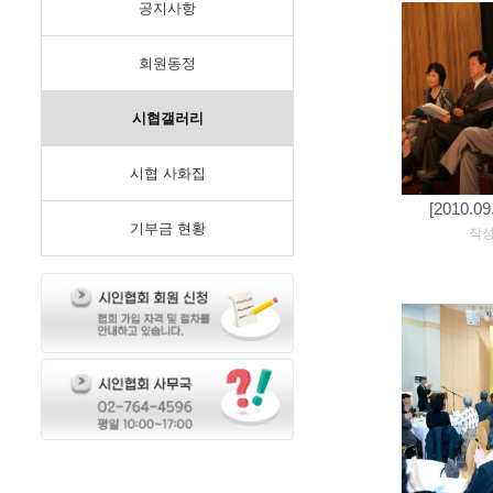
공지사항
회원동정
시협갤러리
시협 사화집
[2010.
기부금 현황
[
작성일