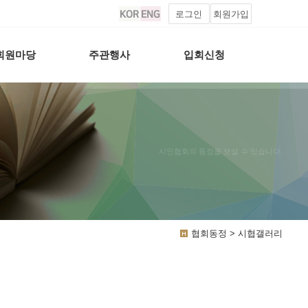
로그인
회원가입
회원마당
주관행사
입회신청
시인협회의 동정을 보실 수 있습니다.
협회동정 > 시협갤러리