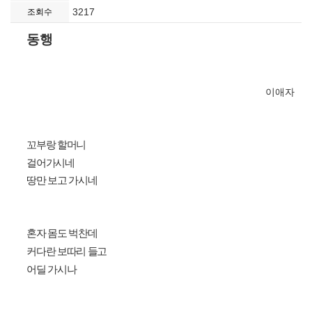
3217
조회수
동행
이애자
꼬부랑 할머니
걸어가시네
땅만 보고 가시네
혼자 몸도 벅찬데
커다란 보따리 들고
어딜 가시나