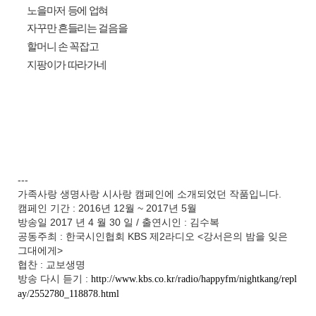
노을마저 등에 업혀
자꾸만 흔들리는 걸음을
할머니 손 꼭잡고
지팡이가 따라가네
---
가족사랑 생명사랑 시사랑 캠페인에 소개되었던 작품입니다.
캠페인 기간 : 2016년 12월 ~ 2017년 5월
방송일 2017 년 4 월 30 일 / 출연시인 : 김수복
공동주최 : 한국시인협회 KBS 제2라디오 <강서은의 밤을 잊은
그대에게>
협찬 : 교보생명
방송 다시 듣기 :
http://www.kbs.co.kr/radio/happyfm/nightkang/repl
ay/2552780_118878.html