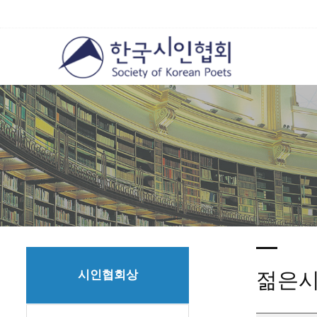
시인협회상
젊은시