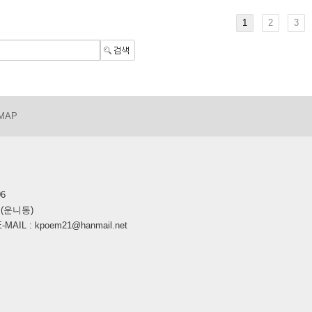
1
2
3
 MAP
06
호(운니동)
AIL : kpoem21@hanmail.net