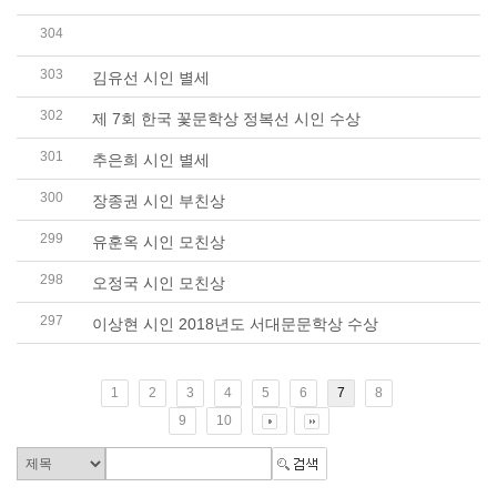
304
허혜정 시인 부친 별세 (전 동국대학교 허천택 교수..
303
김유선 시인 별세
302
제 7회 한국 꽃문학상 정복선 시인 수상
301
추은희 시인 별세
300
장종권 시인 부친상
299
유훈옥 시인 모친상
298
오정국 시인 모친상
297
이상현 시인 2018년도 서대문문학상 수상
1
2
3
4
5
6
7
8
9
10