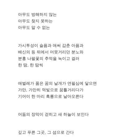
아무도 방해하지 않는
아무도 찾지 못하는
아무도 알 수 없는
가시투성이 슬픔과 애써 감춘 아픔과
배신의 등 뒤에서 머뭇거리던 분노와
분홍 나팔꽃의 추억을 녹이고 걸러
한 땀
,
한 땀씩
애벌레가 품은 꿈의 날개가 연필심에 닿으면
가만
,
가만히 먹빛으로 꿈틀거리다가
기어이 한 마리 흑룡으로 날아오른다
어둠의 장막이 걷히고 새 하늘이 보인다
깊고 푸른 그곳
,
그 섬으로 간다