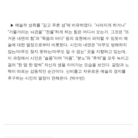
예술적 성취를
“
깊고 푸른 섬
”
에 비유하였다.
“
사라지게 하거나
”
▶
“
가물거리는 뇌관을
” “
전율
”
하게 하는 힘은 어디서 오는가
.
그것은
“
뜨
거운 내면의 힘
”
과
“
묵음의 바다
”
등의 표현에서 파악할 수 있듯이 예
술에 대한 열정으로부터 비롯한다
.
시인의 내면은
“
아무도 방해하지
않는
/
아무도 찾지 못하는
/
아무도 알 수 없는
”
곳을 지향하고 있는데
,
이 과정에서 시인은
“
슬픔
”
이며
“
아픔
”, “
분노
”
와
“
추억
”
을 모두 녹이고
걸러
“
한 땀 한 땀씩
”
자신의 생을 이어가는 모습을 보인다
.
갈망과 노
력이 따르는 감동적인 순간이다
.
신비롭고 자유로운 예술의 경지를
추구하는 시인의 열정이 전해온다.
(박수빈)