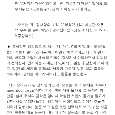
만 우거지기 때문이었어요 나만 지워지기 때문이었어요 오
,
무서워요
<
모르는 귀
>,
잔뜩 지워진 내가 들려요
*
모르는 귀
:
정서영의 조각
. 2016.8.26
선재 미술관 오픈
**
우주 한 분이 하얗게 걸리셨어요
: (
정진규 시집
, 2015.3.3
0
중앙북스
)
총체적인 감각으로 이 시는 "네"
가 "나"
를 지워내는 오음
(
五
▶
音
)
이기를 바란다
.
감각은 하나이면서 이중적이고
나아가 먼 너
머의 바깥과 손닿는 세상의 안쪽이 겹쳐져서 아득하면서 일체감
이 전해진다
.
인지하는 세계관에 있어서도 열림과 닫힘이 하나이
고
,
정
(
靜
)
의 세계와 동
(
動
)
의 세계가 다르지 않고
,
삶과 죽음이
하나이며
,
상처는 아이러니하게도 황홀을 동반한다
.
시의 모티프가 된 정서영의 조각
‘
모르는 귀
’
의 부제는
‘I don’t
know about the ear‘
이다
. “
나는 귀에 대해 몰라요
”
로 해석이 되는
만큼
,
실제 우리의 감각은 얼마나 확실한 것인지 돌아볼 필요가
있다
.
사실 우리가 느끼는 감각이란 선험적으로 주어진 것을 지
각하기 일쑤이다
.
눈은 보고 싶은 것만 선택해서 보고
,
귀는 지금
까지 학습된 대로 듣는다
.
예컨대 닭의 울음소리를 듣고 각 나라