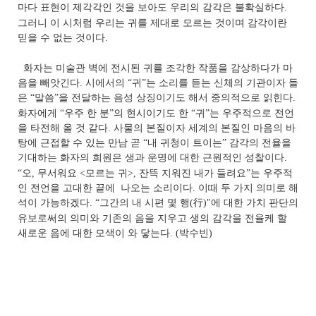
마다 표현이 제각각인 것을 보아도 우리의 감각은 불확실하다
.
그러니 이 시처럼 우리는 귀를 제대로 모르는 것이며 감각이란
믿을 수 없는 것이다
.
화자는 미술관 벽에 전시된 귀를 조각한 작품을 감상하다가 마
음을 빼앗긴다
.
시에서의
“
귀
”
는 소리를 듣는 신체의 기관이자 들
은
“
말씀
”
을 전달하는 음성 상징이기도 해서 중의적으로 읽힌다
.
화자에게
“
우주 한 분
”
의 현시이기도 한
“
귀
”
는 우주적으로 전언
을 타전해 올 것 같다
.
사물의 본질이자 세계의 본질인 마음의 바
탕에 근접할 수 있는 만남 곧
“
내 귀청이 트이는
”
감각의 전율을
기대하는
화자의 희원은 생과 운명에 대한 근원적인 성찰이다
.
“
오
,
무서워요
<
모르는 귀
>,
잔뜩 지워진 내가 들려요
”는
우주적
인 전언을 고대한 끝에 나오는 소리이다
.
이때 두 가지 의미로 해
석이 가능하겠다
. “
그간의 내 시편 몇 행
(
行
)"
에 대한 가치 판단의
유보로써의 의미와 기존의 음을 지우고 생의 감각을 전율케 할
새로운 음에 대한 모색이 와 닿는다
.
(박수빈)