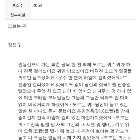
2654
조회수
첨부파일
모르는 귀
정진규
인왕산으로 가는 북촌 골목 한 흰 벽에 모르는 귀
,*
귀가 하
나 잔뜩 걸리셨어요 귀만 남으셨어요 바쳐진 소모의 얼굴들
귀로만 남으셨어요
<
우주 한 분이 하얗게 걸리셨어요
>**
진종일 걸리셨어요 젖꼭지도 없이 당신의 젖꼭지를 진종일
빨았으나 무엇 한 모금 넘긴 바 없어요 넘겨주신 것 하나 없
이 머언 모래밭 모래알들만 그들의 그늘만 낙타도 한 마리
없이 버석거리게 하셨어요
<
모르는 귀
>
당신이 듣고 있는
말씀 한 마디도 듣지 못했어요 훈민정음
(
訓民正音
)
을 창제
중이신지 잔뜩 하얗게 걸려 있긴 마찬가지셨어요
<
모르는
귀
>
로 잔뜩 밤샌 날 새벽 그간의 내 시편 몇 행
(
行
)
겨우 읽
어 오음
(
五音
)
을 떨게 해 놓고 내 귀청이 트이는 걸 건드려
놓고 나 오늘은 열심히 네게 가지 않았어요
<
모르는 귀
>,
너