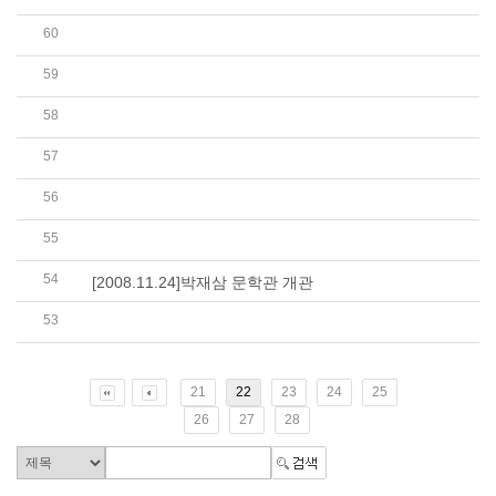
60
[2008.12.12]시인들의 ‘가족 예찬’…460인이 ..
59
[2008.12.12]시인 460명이 부르는 가족 사랑의 ..
58
[2008.12.12]詩를 통해 가족의 소중함.사랑.그리..
57
[2008.12.12]“가족이 추는 圓舞는 세상 떠받치..
56
[2008.12.12]시인 460명이 부르는 가족 사랑의 ..
55
[2008.12.12]가족사랑시집, 토막이말 시집 출간
54
[2008.11.24]박재삼 문학관 개관
53
[2008.10.06]2008 제1회 문학치료 지도사 과정 ..
21
22
23
24
25
26
27
28