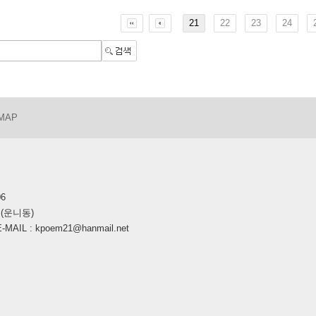
21
22
23
24
 MAP
06
호(운니동)
AIL : kpoem21@hanmail.net