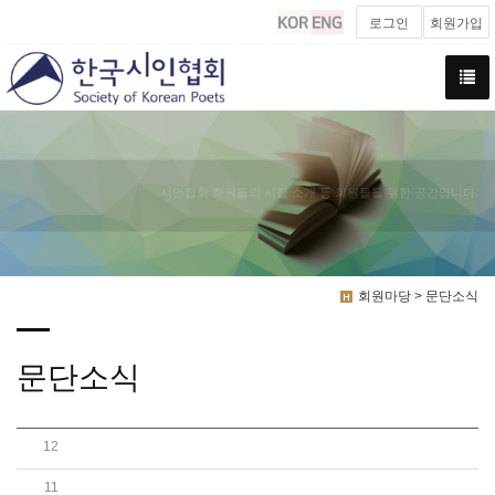
로그인
회원가입
시인협회 회원들의 시집 소개 등 회원들을 위한 공간입니다.
회원마당 > 문단소식
문단소식
12
[2004.05.11]구상 시인 별세-발자취와 연보
11
[2004.05.10]<문학신간> 평전 「초의선사..