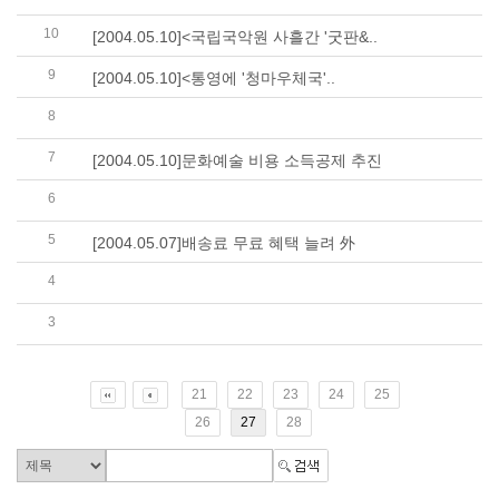
10
[2004.05.10]<국립국악원 사흘간 '굿판&..
9
[2004.05.10]<통영에 '청마우체국'..
8
[2004.05.10]제18회 단재상에 시인 고은씨
7
[2004.05.10]문화예술 비용 소득공제 추진
6
[2004.05.09]‘미당 시문학관’에 서정주 친일작..
5
[2004.05.07]배송료 무료 혜택 늘려 外
4
[2004.05.07]소설가 김승옥씨 24년만에 작품활동..
3
[2004.05.07]제4회 지훈상에 이시영, 이형성씨
21
22
23
24
25
26
27
28