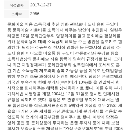
2017-12-27
작성일자
2956
조회수
문화예술 비용 소득공제 추진 영화 관람료나 도서.음반 구입비
등 문화예술 지출비를 소득에서 빼주는 방안이 추진된다. 열린우
리당은 10일 문화관광부와 당정회의를 열고 문화예술 활성화를
위해 문화비용에 대해 소득공제 혜택을 주는 방안을 검토키로 합
의했다. 당정은 <>공연장 전시장 영화관 등 문화시설 입장료 <>
도서 음반 비디오물 미술품 등 구입비 <>문화강좌 수강료 등을
소득세법상의 문화예술 지출 항목에 명확히 규정키로 했다. 그러
나 최근 재정경제부가 문화관광부와 실무협의에서 조세제도 혼
란,기존 소득공제 제도와의 중복 가능성 등을 이유로 반대입장을
밝혀 부처간 조율 과정에서 논란이 예상된다. 당정은 관광호텔의
외국인 투숙객에 한해 부가세(숙박비의 10%)를 올 연말까지 한
시적으로 면제해주는 혜택을 상시화하기로 했다. 이를 위해 부가
가치세법 시행령을 개정,2004년 12월 31일로 명시된 면제시한
규정을 삭제키로 했다. 당정은 또 관광호텔 부지에 대해서는 별
도 합산과세를 적용,과세표준액이 5백억원 이상일 경우 2%의 세
율을 매기던 기존 세제를 개선,종합토지세 분리과세를 적용할 수
있도록 해 업계의 세금부담을 덜어주기로 했다. 이밖에 당정은
영화 공연 등 문화상품에 투자하는 은행 투자사 등에 대해 보험
회사가 보증서비스를 제공하는 "완성보증보험제도"를 도입,2005