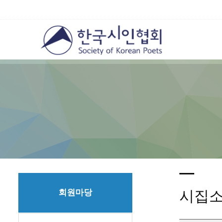
회원마당
시집