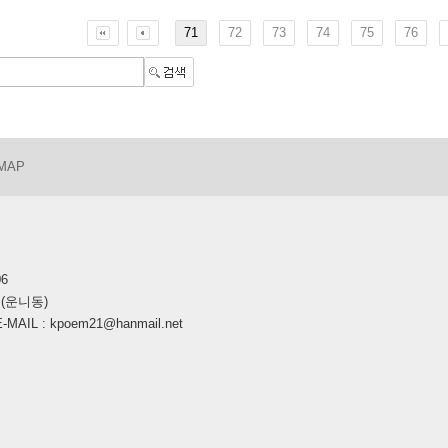
71
72
73
74
75
76
 MAP
06
호(운니동)
AIL : kpoem21@hanmail.net