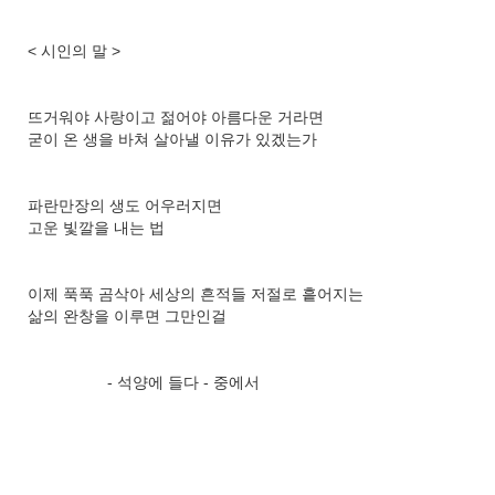
< 시인의 말 >
뜨거워야 사랑이고 젊어야 아름다운 거라면
굳이 온 생을 바쳐 살아낼 이유가 있겠는가
파란만장의 생도 어우러지면
고운 빛깔을 내는 법
이제 푹푹 곰삭아 세상의 흔적들 저절로 흩어지는
삶의 완창을 이루면 그만인걸
- 석양에 들다 - 중에서