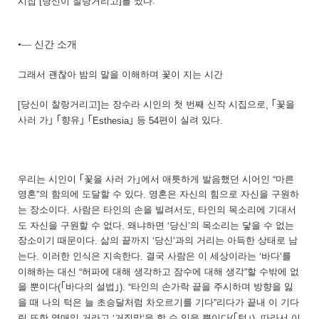
시집
[
당신이 찰랑거리고
]
를 썼다
.
•―
신간 소개
그래서 괜찮아 밤의 말을 이해하며 꽃이 지는 시간
당신이 찰랑거리고
는 장수라 시인의 첫 번째 신작 시집으로
｢
꽃을
[
]
,
사러 가
｣ ｢
향유
｣ ｢
｣
등
편이 실려 있다
Esthesia
54
.
우리는 시인이
｢
꽃을 사러 가
｣
에서 애틋하게 발음했던 시어인
마른
“
영혼
의 함의에 도달할 수 있다
영혼은 자신의 힘으로 자신을 구원하
”
.
는 장소이다
사람은 타인의 손을 빌려서도
타인의 목소리에 기대서
.
,
도 자신을 구원할 수 없다
왜냐하면
당신
의 목소리는 닿을 수 없는
.
‘
’
장소이기 때문이다
삶의 끝까지
당신
과의 거리는 아득한 상태로 남
.
‘
’
는다
이러한 인식은 지속한다
결국 사람은 이 세상이라는
바다
를
.
.
‘
’
이해하는 대신
허파에 대해 생각하고 잠수에 대해 생각
할 수밖에 없
“
”
을 뿐이다
｢
바다의 설법
｣
타인의 손가락 끝을 주시하며 방향을 잃
(
). “
을 때 나의 턱은 늘 초승달처럼 차오르기를 기다
리다가 끝내 이 기다
”
따라서 이
림 또한 열매일 거라고
거짓말
을 할 수 있을 뿐이다
｢
턱
｣
‘
’
(
).