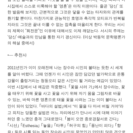
시집에서 스스로 이룩해야 할
‘
영혼
’
은 아직 미완이다
.
줄곧
‘
당신
’
또
한 발음해 보지만
,
근본적으로 그것은 닿을 수 없는 타자와의 관계를
환기할 뿐이다
.
마찬가지로 관능적인 호명과 촉각적 모티프가 반복될
지라도 그것은 끝내 이룰 수 없는 접촉을 떠올리게 한다
.
우리는 서시
의 제목이
“
회전문
”
인 이유에 대해서도 이제 깨닫는다
.
서시의 주제는
‘
당신
’-
예술과의 만남을 통한 자기 갱신이다
. (
이상 박동억 문학평론가
의 해설 중에서
)
•―
추천사
년인가 이미 오래전에 나는 장수라 시인의 불타는 듯한 시 세계
2011
를 알아 버렸다
그때 언젠가 이 시인은 잠깐 담갔던 발가락으로 온통
.
강물이 출렁거리는 청둥오리 같은 시인이 될 거라는 예감이 있었다
.
이번 시집에서 내 예감은 적중했다
｢
꽃을 사러 가
｣
에서 장수라는
꽃
.
,
을 태우기 위해 꽃을 사고 꽃을 사기 위해 자기 몸을 그림자로 바꿀
수 있는
바싹 마른 영혼으로 태울 꽃을 사려는 그는 이미 불타는 시
,
인이 되어 있었다
｢
바다의 설법
｣
에서
이 물을 다 마셔 버릴 거야
라
.
“
”
고 외치는 당돌한 설법은 어느 자리에선가 만나서 시에 대해 이야기
하던 중 느꼈던 충격 그대로였다
｢
봄이 오면 종로경찰서로 간다
｣
.
｢
시선
｣ ｢
｣ ｢
놓을
｣ ｢
타투
｣ ｢
허구의 힘
｣ ｢
풍난이 피다
｣ ｢
향
Esthesia
유
｣
등은 시를 읽는 동안 장수라 시인의 무엇인가 만만치 않은 겹으로