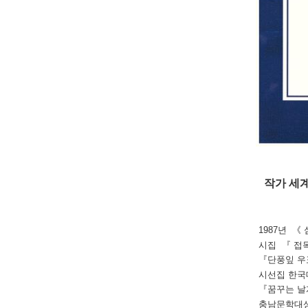
작가 세계
1987년 《
시집 『 접
『
단풍잎 우
시선집 한국
『
꿈꾸는 날
충남문학대상