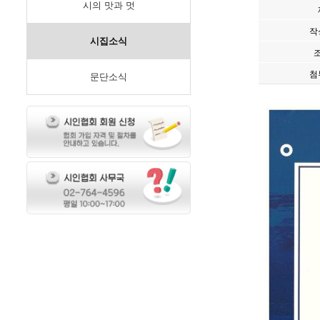
시의 맛과 멋
작
시집소식
첨
문단소식