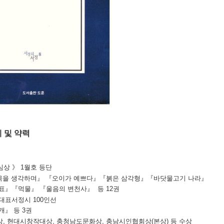
 및 약력
 심상 》 1월호 등단
목을 생각하며』
『
오이가 예쁘다
』
『
붉은 삼각
형
』
『
바닷물고기 나라
』
표
』
『
먹물
』
『
울음의 변천사
』
등 12권
대표서정시 100인선
개
』
등 3권
, 현대시창작대상, 충청남도문화상, 충남시인협회상(본상) 등 수상