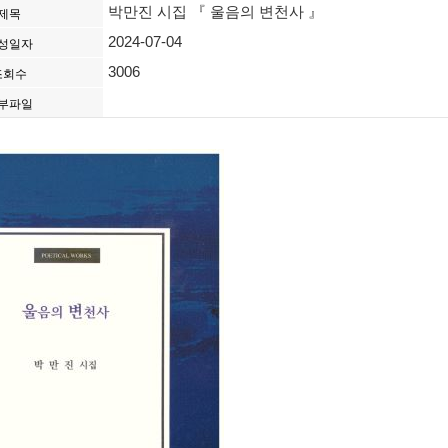
박만진 시집 『 울음의 변천사 』
제목
2024-07-04
성일자
3006
조회수
부파일