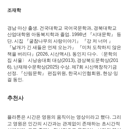
조재학
경남 마산 출생. 건국대학교 국어국문학과, 경북대학교
산업대학원 아동복지학과 졸업. 1998년 『시대문학』 등
단. 시집 『굴참나무의 사랑이야기』 『강 저 너머 』
『날개가 긴 새들은 언제 오는가』 『미처 도착하지 않은
책을 버리다』(2026, 시산맥사). 동인지 다수. 〈문학의
집 서울〉 시낭송대회 대상(2013), 경상북도문학상(201
6), 난재채수문학상(2025) 수상. 제7회 시산맥창작기금
선정. 『산림문학』 편집위원, 한국시인협회원, 현상·잉
걸 동인.
추천사
플라톤은 시간은 영원의 움직이는 영상이라고 했다. 그리
고 영원은 인간의 시간과는 관계없이 존재하는 초시간적