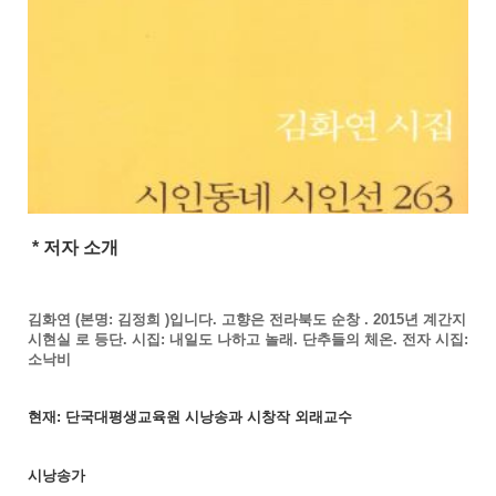
* 저자 소개
김화연
(
본명
:
김정희
)
입니다
.
고향은 전라북도 순창
. 2015
년 계간지
시현실 로 등단
.
시집
:
내일도 나하고 놀래
.
단추들의 체온
.
전자 시집
:
소낙비
현재
단국대평생교육원 시낭송과 시창작 외래교수
:
시낭송가