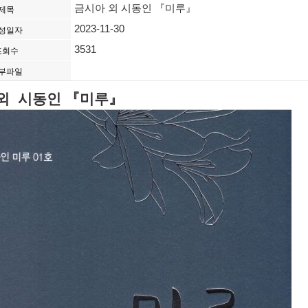
금시아 외 시동인 『미루』
제목
2023-11-30
성일자
3531
조회수
부파일
외 시동인 『미루』