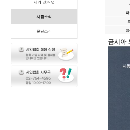
시의 맛과 멋
작
시집소식
첨
문단소식
금시아 