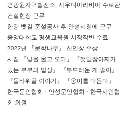
영광원자력발전소
,
사우디아라비아 수로관
건설현장 근무
한강 뱃길 준설공사 후 안성시청에 근무
중앙대학교 평생교육원 시장작반 수료
2022
년
『
문학나무
』
신인상 수상
시집
『
빛을 물고 오다
』 『
깻잎장아찌가
있는 부부의 밥상
』 『
부드러운 게 좋아
』
『
돌바위골 이야기
』 『
웅이를 다듬다
』
한국문인협회
·
안성문인협회
·
한국시인협
회 회원