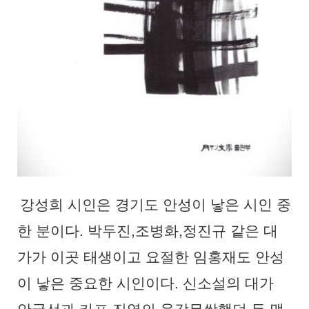
강성희 시인은 경기도 안성이 낳은 시인 중
한 분이다
.
박두진
,
조병화
,
정진규 같은 대
가가 이곳 태생이고 요절한 임홍재도 안성
이 낳은 중요한 시인이다
.
신소설의 대가