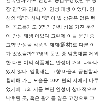
안국선과 카프 진영의 용감무쌍했던 두 맹
장 안막과 안회남이 안성 태생 이었다
.
안
성의
‘
安
’
과 성씨
‘
安
’
이 별 상관은 없은 텐
데 공교롭게도
3
명의 안씨 성을 가진 문인
이 안성 태생 이었다
.
그런데 이들 문인 중
고향 안성을 작품의 제재
(
題材
)
로 다룬 이
가 있었을까
? 7
명의 문인 중 임홍재를 제외
한 다른 이의 작품에는 안성이 거의 나타나
있지 않다
.
임홍재는 고향 마을의 궁핍함과
황폐해 가는 모습을
10
여 편의 시에서 다루
었기에 그의 시를 보면 안성이 상대적으로
낙후된 곳
,
혹은 활기를 잃은 고장으로 그