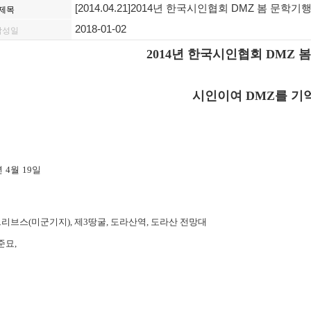
[2014.04.21]2014년 한국시인협회 DMZ 봄 문학기행 
제목
2018-01-02
작성일
2014년
한국시인협회
DMZ
봄
시인이여
DMZ
를 기
년
4
월
19
일
그리브스
(
미군기지
),
제
3
땅굴
,
도라산역
,
도라산 전망대
준묘
,