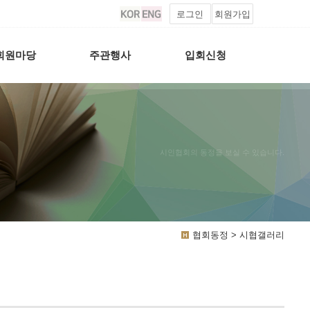
로그인
회원가입
회원마당
주관행사
입회신청
시인협회의 동정을 보실 수 있습니다.
협회동정 > 시협갤러리