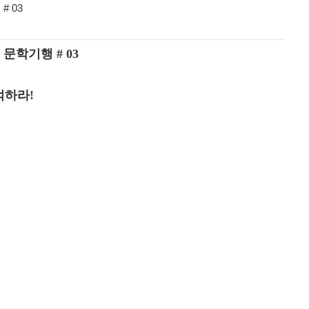
# 03
 문학기행 # 03
억하라
!