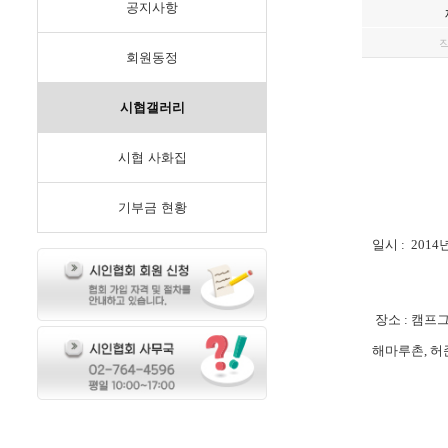
공지사항
회원동정
시협갤러리
시협 사화집
기부금 현황
일시 : 2014
장소 :
캠프
해마루촌
,
허