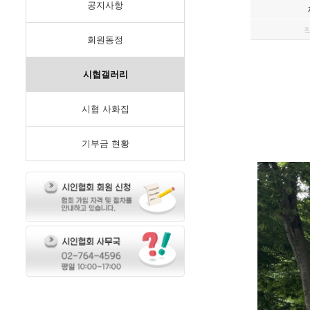
공지사항
회원동정
시협갤러리
시협 사화집
기부금 현황