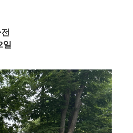
축전
12일