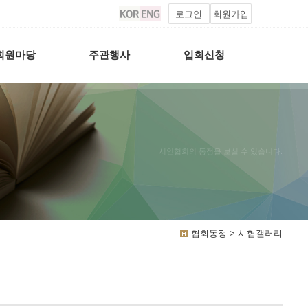
로그인
회원가입
회원마당
주관행사
입회신청
시인협회의 동정을 보실 수 있습니다.
협회동정 > 시협갤러리