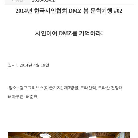
2018-01-02
작성일
2014년
한국시인협회
DMZ
봄 문학기행 #02
시인이여
DMZ
를 기억하라
!
일시 : 2014
년
4
월
19
일
장소 :
캠프그리브스
(
미군기지
),
제
3
땅굴
,
도라산역
,
도라산 전망대
해마루촌
,
허준묘
,