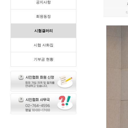
공지사항
회원동정
시협갤러리
시협 사화집
기부금 현황