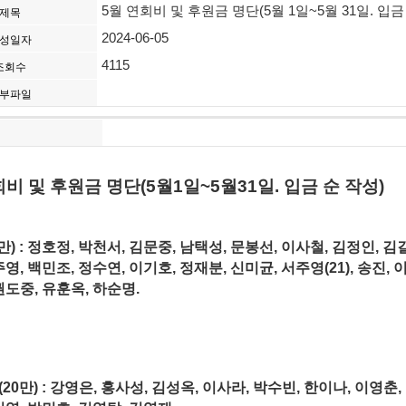
5월 연회비 및 후원금 명단(5월 1일~5월 31일. 입금
제목
2024-06-05
성일자
4115
조회수
부파일
회비 및 후원금 명단
(5
월
1
일
~5
월
31
일
.
입금 순 작성
)
) : 정호정, 박천서, 김문중, 남택성, 문봉선, 이사철, 김정인, 김길
영, 백민조, 정수연, 이기호, 정재분, 신미균, 서주영(21), 송진, 
권도중, 유훈옥, 하순명.
20만) : 강영은, 홍사성, 김성옥, 이사라, 박수빈, 한이나, 이영춘,