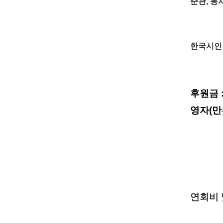
준관, 동
한국시인 광
후원금
영자(만찬
연회비 