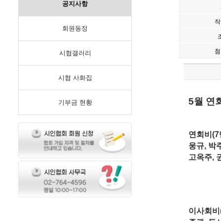
공지사항
작
회원동정
첨
시협갤러리
시협 사화집
5월 연
기부금 현황
연회비(7만
웅규, 박주
고옥주, 
이사회비(