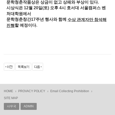
문학청춘작품상은 상금이 없고 상패와 부상이 있다
.
시상식은
월
일
토
오후
시 호서대 서울캠퍼스 벤
12
20
(
)
4
처대학원에서
주년 행사와 함께
문학청춘창간
17
수상 관계자만 참석해
할 예정이다
.
진행
HOME
PROVACY POLICY
Email Collecting Prohibition
SITE MAP
사무국
ADMIN