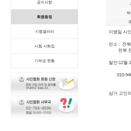
공지사항
작
회원동정
시협갤러리
이병일 시
빈소 : 전
시협 사화집
전북 전주시
기부금 현황
발인:12월 2
010-946
삼가 고인의