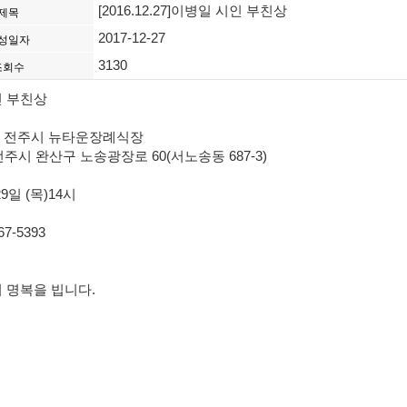
[2016.12.27]이병일 시인 부친상
제목
2017-12-27
성일자
3130
조회수
인 부친상
북 전주시 뉴타운장례식장
 완산구 노송광장로 60(서노송동 687-3)
9일 (목)14시
7-5393
 명복을 빕니다.