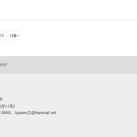
 MAP
06
호(운니동)
AIL : kpoem21@hanmail.net