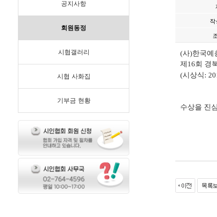
공지사항
작
회원동정
시협갤러리
(사)한국예
제16회 경
(시상식: 2
시협 사화집
기부금 현황
수상을 진