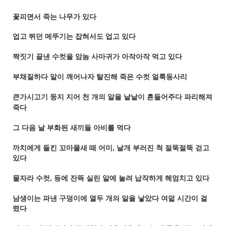
꽃피면서 죽는 나무가 있다
업고 뛰던 메뚜기는 잡혀서도 업고 있다
짝짓기 끝낸 수컷을 암놈 사마귀가 아작아작 먹고 있다
부채질하다 알이 깨어나자 탈진해 죽은 수컷 얼룩동사리
큰가시고기 둥지 지어 천 개의 알을 낱낱이 흔들어주다 파리해져
죽다
그 다음 날 부화된 새끼들 아비를 먹다
까치에게 들킨 꼬마물새 떼 어미, 날개 부러진 척 절뚝절뚝 걷고
있다
물자라 수컷, 등에 잔뜩 실린 알에 눌려 납작하게 헤엄치고 있다
남생이는 파낸 구덩이에 열두 개의 알을 낳았다 여덟 시간이 걸
렸다