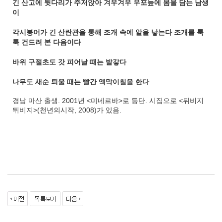
긴 산고에 뒷다리가 주저앉아 겨우겨우 우포늪에 몸을 담는 남생
이
각시붕어가 긴 산란관을 통해 조개 속에 알을 낳는다 조개를 툭
툭 건드려 본 다음이다
바위 구절초도 갓 피어날 때는 발갛다
나무도 새순 틔울 때는 빨간 액막이칠을 한다
경남 마산 출생. 2001년 <미네르바>로 등단. 시집으로 <뒤비지
뒤비지>(천년의시작, 2008)가 있음.